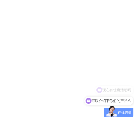
可以介绍下你们的产品么