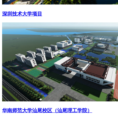
深圳技术大学项目
华南师范大学汕尾校区（汕尾理工学院）