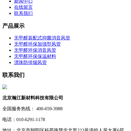
新闻中心
在线留言
联系我们
产品展示
无甲醛装配式抑菌消音风管
无甲醛环保加强型风管
无甲醛环保消音风管
无甲醛环保保温材料
漂珠防排烟风管
联系我们
北京瀚江新材料科技有限公司
全国服务热线： 400-659-3988
电话：010-6291-1178
地址：北京市朝阳区科荟路慧忠北里222号清控人居大厦6层