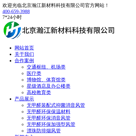
欢迎光临北京瀚江新材料科技有限公司官方网站！
400-659-3988
7*24小时
网站首页
关于我们
合作案例
交通枢纽、机场类
医疗类
博物馆、体育馆类
星级酒店及办公楼类
高校教育类
产品展示
无甲醛装配式抑菌消音风管
无甲醛环保保温材料
无甲醛环保消音风管
无甲醛环保加强型风管
漂珠防排烟风管