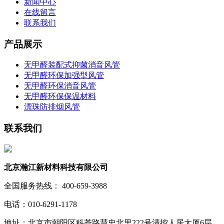
新闻中心
在线留言
联系我们
产品展示
无甲醛装配式抑菌消音风管
无甲醛环保加强型风管
无甲醛环保消音风管
无甲醛环保保温材料
漂珠防排烟风管
联系我们
北京瀚江新材料科技有限公司
全国服务热线： 400-659-3988
电话：010-6291-1178
地址：北京市朝阳区科荟路慧忠北里222号清控人居大厦6层