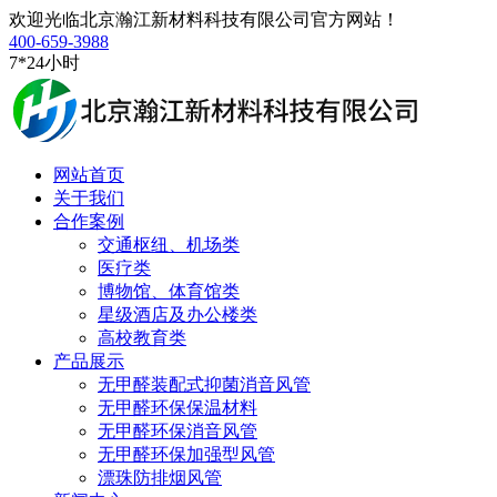
欢迎光临北京瀚江新材料科技有限公司官方网站！
400-659-3988
7*24小时
网站首页
关于我们
合作案例
交通枢纽、机场类
医疗类
博物馆、体育馆类
星级酒店及办公楼类
高校教育类
产品展示
无甲醛装配式抑菌消音风管
无甲醛环保保温材料
无甲醛环保消音风管
无甲醛环保加强型风管
漂珠防排烟风管