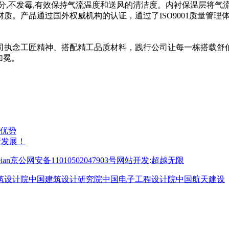
分,不发霉,有效保持气流温度和送风的清洁度。内衬保温层将气流
。产品通过国外权威机构的认证，通过了ISO9001质量管理体系认证
司执念工匠精神、搭配精工品质材料，践行公司让每一栋搭载舒
加冕。
优势
新发展！
京公网安备11010502047903号
网站开发
:
超越无限
筑设计院
中国建筑设计研究院
中国电子工程设计院
中国航天建设