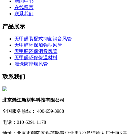
新闻中心
在线留言
联系我们
产品展示
无甲醛装配式抑菌消音风管
无甲醛环保加强型风管
无甲醛环保消音风管
无甲醛环保保温材料
漂珠防排烟风管
联系我们
北京瀚江新材料科技有限公司
全国服务热线： 400-659-3988
电话：010-6291-1178
地址：北京市朝阳区科荟路慧忠北里222号清控人居大厦6层