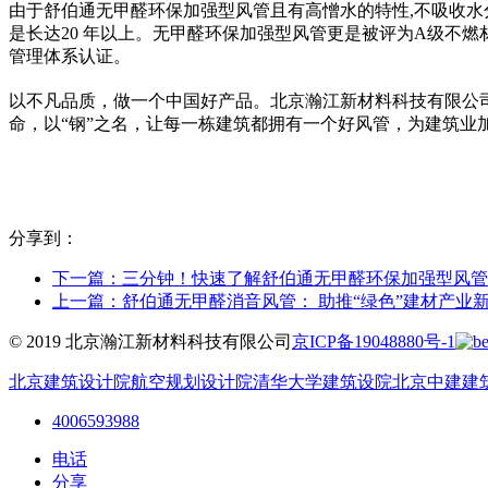
由于舒伯通无甲醛环保加强型风管且有高憎水的特性,不吸收水
是长达20 年以上。无甲醛环保加强型风管更是被评为A级不燃材质
管理体系认证。
以不凡品质，做一个中国好产品。北京瀚江新材料科技有限公
命，以“钢”之名，让每一栋建筑都拥有一个好风管，为建筑业
分享到：
下一篇：
三分钟！快速了解舒伯通无甲醛环保加强型风管
上一篇：
舒伯通无甲醛消音风管： 助推“绿色”建材产业
© 2019 北京瀚江新材料科技有限公司
京ICP备19048880号-1
北京建筑设计院
航空规划设计院
清华大学建筑设院
北京中建建
4006593988
电话
分享