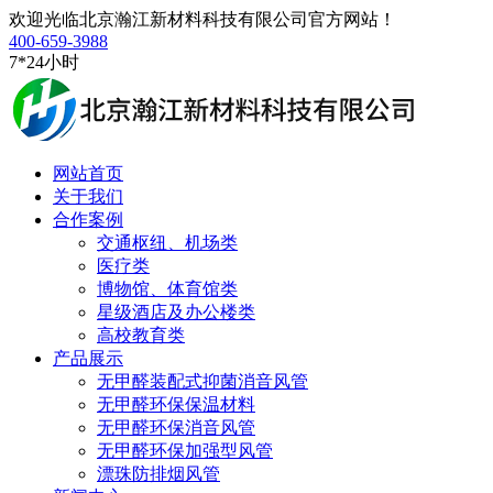
欢迎光临北京瀚江新材料科技有限公司官方网站！
400-659-3988
7*24小时
网站首页
关于我们
合作案例
交通枢纽、机场类
医疗类
博物馆、体育馆类
星级酒店及办公楼类
高校教育类
产品展示
无甲醛装配式抑菌消音风管
无甲醛环保保温材料
无甲醛环保消音风管
无甲醛环保加强型风管
漂珠防排烟风管