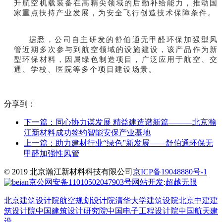
升航空机载装备在高精尖领域的后勤补给能力，推动国
家重点扶持产业发展，为安全飞行创造技术保障条件。
据悉，公司自主研发的舒伯通无甲醛环保加强型风
管近期多次参与到航空领域的设施建设，该产品作为新
型环保材料，因属绿色制造项目，广泛应用于航空、交
通、学校、医院等多个项目建设场景。
分享到：
下一篇：
同心协力谋发展 精益建造谱新篇———北京瀚
江新材料成功签约智能安保产业基地
上一篇：
助力建材行业“绿色”新发展——舒伯通环保无
甲醛加强性风管
© 2019 北京瀚江新材料科技有限公司
京ICP备19048880号-1
京公网安备11010502047903号
网站开发
:
超越无限
北京建筑设计院
航空规划设计院
清华大学建筑设院
北京中建建
筑设计院
中国建筑设计研究院
中国电子工程设计院
中国航天建
设