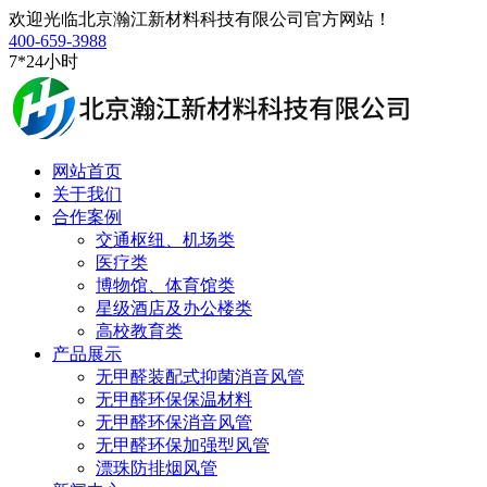
欢迎光临北京瀚江新材料科技有限公司官方网站！
400-659-3988
7*24小时
网站首页
关于我们
合作案例
交通枢纽、机场类
医疗类
博物馆、体育馆类
星级酒店及办公楼类
高校教育类
产品展示
无甲醛装配式抑菌消音风管
无甲醛环保保温材料
无甲醛环保消音风管
无甲醛环保加强型风管
漂珠防排烟风管