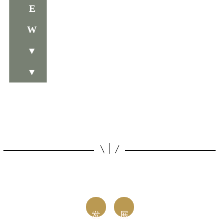
E
W
▼
▼
发
展