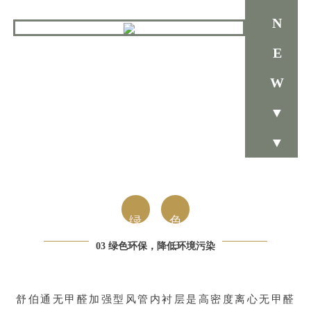
N
E
W
▼
▼
绿
色
03 绿色环保，降低环境污染
舒伯通无甲醛加强型风管内衬层是高密度离心无甲醛