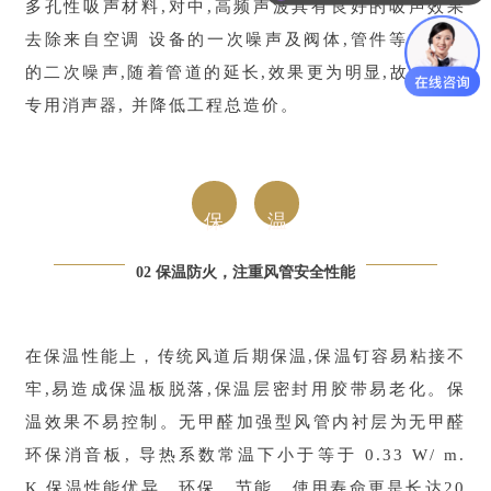
多孔性吸声材料,对中,高频声波具有良好的吸声效果
去除来自空调 设备的一次噪声及阀体,管件等处产生
的二次噪声,随着管道的延长,效果更为明显,故可省去
专用消声器, 并降低工程总造价。
保
温
02 保温防火，注重风管安全性能
在保温性能上，传统风道后期保温,保温钉容易粘接不
牢,易造成保温板脱落,保温层密封用胶带易老化。保
温效果不易控制。无甲醛加强型风管内衬层为无甲醛
环保消音板, 导热系数常温下小于等于 0.33 W/ m.
K,保温性能优异，环保、节能、使用寿命更是长达20