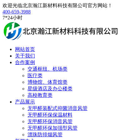
欢迎光临北京瀚江新材料科技有限公司官方网站！
400-659-3988
7*24小时
网站首页
关于我们
合作案例
交通枢纽、机场类
医疗类
博物馆、体育馆类
星级酒店及办公楼类
高校教育类
产品展示
无甲醛装配式抑菌消音风管
无甲醛环保保温材料
无甲醛环保消音风管
无甲醛环保加强型风管
漂珠防排烟风管