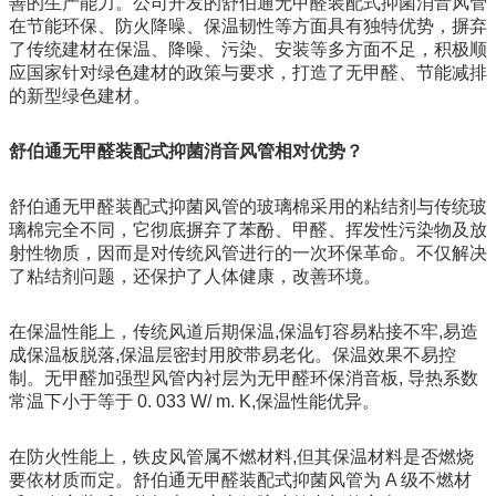
善的生产能力。公司开发的舒伯通无甲醛装配式抑菌消音风管
在节能环保、防火降噪、保温韧性等方面具有独特优势，摒弃
了传统建材在保温、降噪、污染、安装等多方面不足，积极顺
应国家针对绿色建材的政策与要求，打造了无甲醛、节能减排
的新型绿色建材。
舒伯通无甲醛装配式抑菌消音风管相对优势？
舒伯通无甲醛装配式抑菌风管的玻璃棉采用的粘结剂与传统玻
璃棉完全不同，它彻底摒弃了苯酚、甲醛、挥发性污染物及放
射性物质，因而是对传统风管进行的一次环保革命。不仅解决
了粘结剂问题，还保护了人体健康，改善环境。
在保温性能上，传统风道后期保温,保温钉容易粘接不牢,易造
成保温板脱落,保温层密封用胶带易老化。保温效果不易控
制。无甲醛加强型风管内衬层为无甲醛环保消音板, 导热系数
常温下小于等于 0. 033 W/ m. K,保温性能优异。
在防火性能上，铁皮风管属不燃材料,但其保温材料是否燃烧
要依材质而定。舒伯通无甲醛装配式抑菌风管为 A 级不燃材