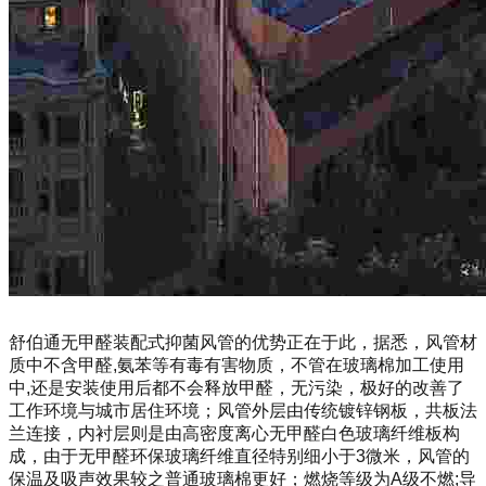
舒伯通无甲醛装配式抑菌风管的优势正在于此，据悉，风管材
质中不含甲醛,氨苯等有毒有害物质，不管在玻璃棉加工使用
中,还是安装使用后都不会释放甲醛，无污染，极好的改善了
工作环境与城市居住环境；风管外层由传统镀锌钢板，共板法
兰连接，内衬层则是由高密度离心无甲醛白色玻璃纤维板构
成，由于无甲醛环保玻璃纤维直径特别细小于3微米，风管的
保温及吸声效果较之普通玻璃棉更好；燃烧等级为A级不燃;导