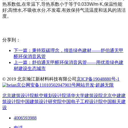
热系数低,在常温下,导热系数小于等于0.033W/m·K,保温性能
好;高憎水,不吸收水分,不发霉,有效保持气流温度和送风的清洁
度。
分享到：
下一篇：
秉持双碳理念，缔造绿色建材——舒伯通无甲
醛环保消音风管
上一篇：
舒伯通无甲醛环保消音风管——用优质绿色建
材建设生态城市
© 2019 北京瀚江新材料科技有限公司
京ICP备19048880号-1
京公网安备11010502047903号
网站开发
:
超越无限
北京建筑设计院
航空规划设计院
清华大学建筑设院
北京中建建
筑设计院
中国建筑设计研究院
中国电子工程设计院
中国航天建
设
4006593988
电话