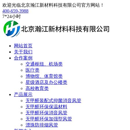
欢迎光临北京瀚江新材料科技有限公司官方网站！
400-659-3988
7*24小时
网站首页
关于我们
合作案例
交通枢纽、机场类
医疗类
博物馆、体育馆类
星级酒店及办公楼类
高校教育类
产品展示
无甲醛装配式抑菌消音风管
无甲醛环保保温材料
无甲醛环保消音风管
无甲醛环保加强型风管
漂珠防排烟风管