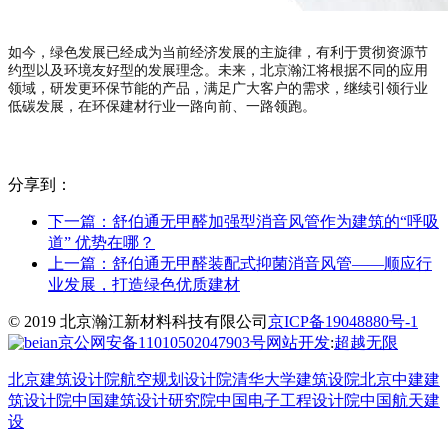
如今，绿色发展已经成为当前经济发展的主旋律，有利于贯彻资源节
约型以及环境友好型的发展理念。未来，北京瀚江将根据不同的应用
领域，研发更环保节能的产品，满足广大客户的需求，继续引领行业
低碳发展，在环保建材行业一路向前、一路领跑。
分享到：
下一篇：
舒伯通无甲醛加强型消音风管作为建筑的“呼吸
道” 优势在哪？
上一篇：
舒伯通无甲醛装配式抑菌消音风管——顺应行
业发展，打造绿色优质建材
© 2019 北京瀚江新材料科技有限公司
京ICP备19048880号-1
京公网安备11010502047903号
网站开发
:
超越无限
北京建筑设计院
航空规划设计院
清华大学建筑设院
北京中建建
筑设计院
中国建筑设计研究院
中国电子工程设计院
中国航天建
设