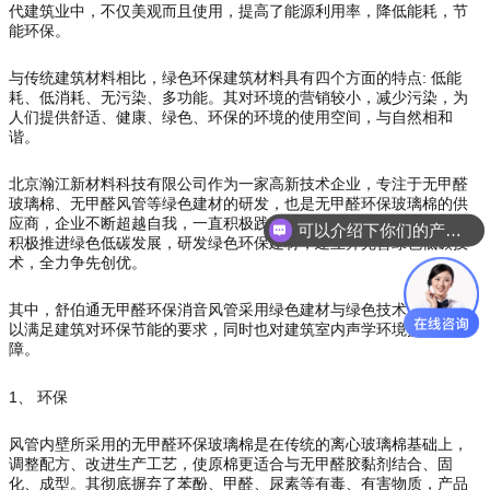
代建筑业中，不仅美观而且使用，提高了能源利用率，降低能耗，节
能环保。
与传统建筑材料相比，绿色环保建筑材料具有四个方面的特点: 低能
耗、低消耗、无污染、多功能。其对环境的营销较小
，减少污染，为
人们提供舒适、健康、绿色、环保的环境的使用空间，与自然相和
谐。
北京瀚江新材料科技有限公司作为一家高新技术企业，专注于无甲醛
玻璃棉、无甲醛风管等绿色建材的研发，也是无甲醛环保玻璃棉的供
应商，企业不断超越自我，一直积极践行绿色发展理念，以实际行动
可以介绍下你们的产品么
积极推进绿色低碳发展，研发绿色环保建材，建立并完善绿色低碳技
术，全力争先创优。
其中，舒伯通无甲醛环保消音风管采用绿色建材与绿色技术，不仅可
以满足建筑对环保节能的要求，同时也对建筑室内声学环境提供了保
障。
1、 环保
风管内壁所采用的无甲醛环保玻璃棉是在传统的离心玻璃棉基础上，
调整配方、改进生产工艺，使原棉更适合与无甲醛胶黏剂结合、固
化、成型。其彻底摒弃了苯酚、甲醛、尿素等有毒、有害物质，产品