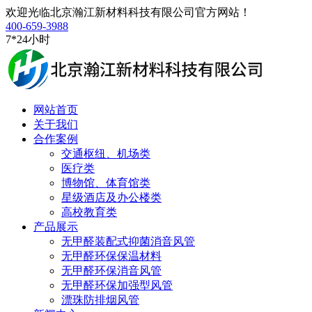
欢迎光临北京瀚江新材料科技有限公司官方网站！
400-659-3988
7*24小时
网站首页
关于我们
合作案例
交通枢纽、机场类
医疗类
博物馆、体育馆类
星级酒店及办公楼类
高校教育类
产品展示
无甲醛装配式抑菌消音风管
无甲醛环保保温材料
无甲醛环保消音风管
无甲醛环保加强型风管
漂珠防排烟风管