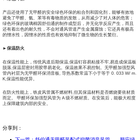
产品还使用了无甲醛的安全绿色环保的粘合剂和固化剂，能够有效地
避免了甲醛、氨、苯等有毒物质的发散，从而减少了对人体的危害；
绿色环保的玻璃棉因舒伯通的制作成型后，并无化学反应产生，而且
还有着出色的耐久性，不会对通风管道产生金属腐蚀；它还具有极高
的憎水性，因憎水的性质也有效地抑制了微生物的生长繁衍。
►保温防火
在保温性能上，传统风道后期保温,保温钉容易粘接不牢,易造成保温板
脱落,保温层密封用胶带易老化。保温效果不易控制。无甲醛加强型风
管内衬层为无甲醛环保消音板, 导热系数常温下小于等于 0. 033 W/ m.
K,保温性能优异。
在防火性能上，铁皮风管属不燃材料,但其保温材料是否燃烧要依材质
而定。 甲醛环保加强型风管为 A 级不燃材质。在安装后，能极大程度
上保障建筑内部的安全。
分享到：
下一篇：
舒伯通无甲醛装配式抑菌消音风管——顺应绿