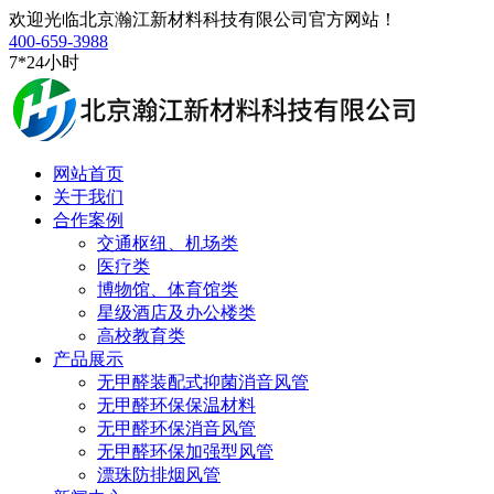
欢迎光临北京瀚江新材料科技有限公司官方网站！
400-659-3988
7*24小时
网站首页
关于我们
合作案例
交通枢纽、机场类
医疗类
博物馆、体育馆类
星级酒店及办公楼类
高校教育类
产品展示
无甲醛装配式抑菌消音风管
无甲醛环保保温材料
无甲醛环保消音风管
无甲醛环保加强型风管
漂珠防排烟风管