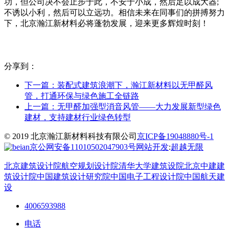
功，但公司决不会止步于此，不安于小成，然后足以成大器;
不诱以小利，然后可以立远功。相信未来在同事们的拼搏努力
下，北京瀚江新材料必将蓬勃发展，迎来更多辉煌时刻！
分享到：
下一篇：
装配式建筑浪潮下，瀚江新材料以无甲醛风
管，打通环保与绿色施工全链路
上一篇：
无甲醛加强型消音风管——大力发展新型绿色
建材，支持建材行业绿色转型
© 2019 北京瀚江新材料科技有限公司
京ICP备19048880号-1
京公网安备11010502047903号
网站开发
:
超越无限
北京建筑设计院
航空规划设计院
清华大学建筑设院
北京中建建
筑设计院
中国建筑设计研究院
中国电子工程设计院
中国航天建
设
4006593988
电话