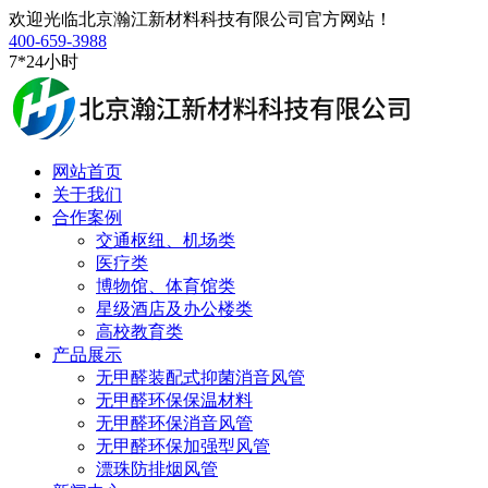
欢迎光临北京瀚江新材料科技有限公司官方网站！
400-659-3988
7*24小时
网站首页
关于我们
合作案例
交通枢纽、机场类
医疗类
博物馆、体育馆类
星级酒店及办公楼类
高校教育类
产品展示
无甲醛装配式抑菌消音风管
无甲醛环保保温材料
无甲醛环保消音风管
无甲醛环保加强型风管
漂珠防排烟风管