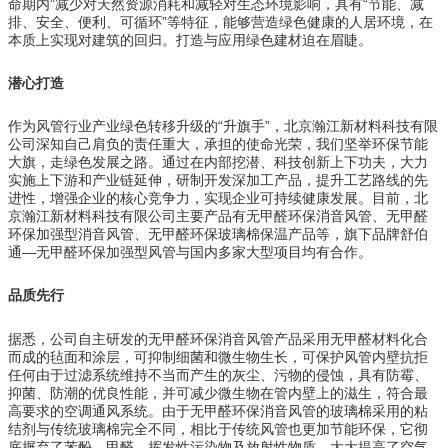
命期内”减少对天然资源消耗和减轻对生态环境影响，具有“节能、减
排、安全、便利、可循环”等特征，能够营造绿色健康的人居环境，在
本质上实现对建筑的回归。打造与应用绿色建材迫在眉睫。
潜心打造
作为风管行业产业绿色转移升级的“升旗手”，北京瀚江新材料科技有限
公司深知自己肩负的责任重大，承担的使命光荣，我们坚举环保节能
大旗，走绿色发展之路。通过在内部挖潜、科技创新上下功夫，大力
实施上下游和产业链延伸，研制开发深加工产品，提升工艺路线的先
进性，增强企业的核心竞争力，实现企业可持续健康发展。目前，北
京瀚江新材料科技有限公司主要产品有无甲醛环保消音风管、无甲醛
环保加强型消音风管、无甲醛环保玻璃棉保温产品等，旗下品牌舒伯
通—无甲醛环保加强型风管与国内多家大型项目均有合作。
品质先行
据悉，公司自主研发的无甲醛环保消音风管产品采用无甲醛材料化合
而成的毡面和涂层，可抑制细菌和微生物生长，可保护风管内壁抗拒
任何由于过滤系统维持不当而产生的灰尘、污物的侵蚀，具有防霉、
抑菌、防潮的优良性能，并可减少微生物在管内壁上的滋生，符合最
高要求的空调通风系统。由于无甲醛环保消音风管的玻璃棉采用的粘
结剂与传统玻璃棉完全不同，相比于传统风管也更加节能环保，它彻
底摒弃了苯酚、甲醛、挥发性污染物及放射性物质，大大提高了空气