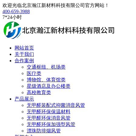
欢迎光临北京瀚江新材料科技有限公司官方网站！
400-659-3988
7*24小时
网站首页
关于我们
合作案例
交通枢纽、机场类
医疗类
博物馆、体育馆类
星级酒店及办公楼类
高校教育类
产品展示
无甲醛装配式抑菌消音风管
无甲醛环保保温材料
无甲醛环保消音风管
无甲醛环保加强型风管
漂珠防排烟风管