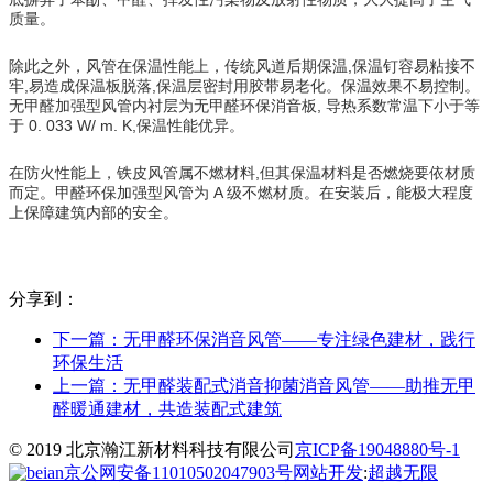
质量。
除此之外，风管在保温性能上，传统风道后期保温,保温钉容易粘接不
牢,易造成保温板脱落,保温层密封用胶带易老化。保温效果不易控制。
无甲醛加强型风管内衬层为无甲醛环保消音板, 导热系数常温下小于等
于 0. 033 W/ m. K,保温性能优异。
在防火性能上，铁皮风管属不燃材料,但其保温材料是否燃烧要依材质
而定。甲醛环保加强型风管为 A 级不燃材质。在安装后，能极大程度
上保障建筑内部的安全。
分享到：
下一篇：
无甲醛环保消音风管——专注绿色建材，践行
环保生活
上一篇：
无甲醛装配式消音抑菌消音风管——助推无甲
醛暖通建材，共造装配式建筑
© 2019 北京瀚江新材料科技有限公司
京ICP备19048880号-1
京公网安备11010502047903号
网站开发
:
超越无限