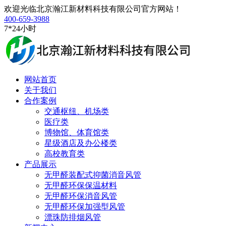
欢迎光临北京瀚江新材料科技有限公司官方网站！
400-659-3988
7*24小时
网站首页
关于我们
合作案例
交通枢纽、机场类
医疗类
博物馆、体育馆类
星级酒店及办公楼类
高校教育类
产品展示
无甲醛装配式抑菌消音风管
无甲醛环保保温材料
无甲醛环保消音风管
无甲醛环保加强型风管
漂珠防排烟风管