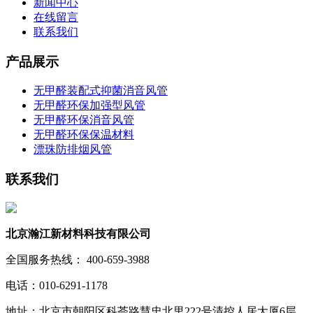
新闻中心
在线留言
联系我们
产品展示
无甲醛装配式抑菌消音风管
无甲醛环保加强型风管
无甲醛环保消音风管
无甲醛环保保温材料
漂珠防排烟风管
联系我们
北京瀚江新材料科技有限公司
全国服务热线： 400-659-3988
电话：010-6291-1178
地址：北京市朝阳区科荟路慧忠北里222号清控人居大厦6层