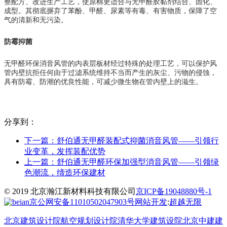
整配方、改进生产工艺，使原棉更适合与无甲醛胶黏剂结合、固化、
成型。其彻底摒弃了苯酚、甲醛、尿素等有毒、有害物质，保障了空
气的清新和无污染。
防霉抑菌
无甲醛环保消音风管的内表层板材经过特殊的处理工艺，可以保护风
管内壁抗拒任何由于过滤系统维持不当而产生的灰尘、污物的侵蚀，
具有防霉、防潮的优良性能，可减少微生物在管内壁上的滋生。
分享到：
下一篇：
舒伯通无甲醛装配式抑菌消音风管——引领行
业变革，发挥装配优势
上一篇：
舒伯通无甲醛环保加强型消音风管——引领绿
色潮流，缔造环保建材
© 2019 北京瀚江新材料科技有限公司
京ICP备19048880号-1
京公网安备11010502047903号
网站开发
:
超越无限
北京建筑设计院
航空规划设计院
清华大学建筑设院
北京中建建