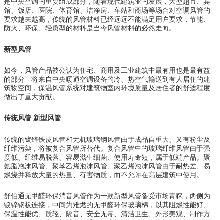
是中央空调的重要组成部分，随着现代建筑业的发展，大型超市、宾
馆、饭店、医院、体育馆、洁净房、车站和商场等场合对空调风管的
要求越来越高，传统的风管材料已经远远不能满足用户要求，节能、
防火、环保、轻质型的材料是当今风管材料的必然走向。
新型风管
如今，风管产品被公认为住宅、商用及工业建筑中最有用也是最有益
的部分，将来自中央暖通空调设备的冷、热空气输送到有人居住的建
筑物空间，保温风管系统对建筑物室内环境质量及居住者的舒适程度
做出了重大贡献。
传统风管 新型风管
传统的镀锌铁皮风管和无机玻璃钢风管由于成品自重大、又有粉尘及
纤维污染，将被复合风管所替代。复合风管中的玻璃纤维风管由于强
度低、纤维易脱落、容易滋生细菌、使用寿命短，属于低端产品。聚
氨脂泡沫风管、聚苯乙烯泡沫风管、聚乙烯泡沫风管由于耐热差、易
燃烧并释放大量的热量、有害物质，而不允许在高层建筑中使用。
舒伯通无甲醛环保消音风管作为一款新型风管备受市场青睐，两侧为
镀锌钢板连接，中间为难燃的无甲醛环保玻璃棉，以其阻燃性能好、
保温性能优、质轻、隔音、安全无毒、清洁卫生、外形美观、制作方