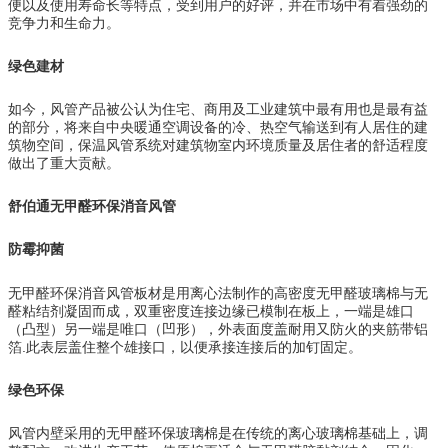
便以及使用寿命长等特点，受到用户的好评，并在市场中有着强劲的
竞争力和生命力。
绿色建材
如今，风管产品被公认为住宅、商用及工业建筑中最有用也是最有益
的部分，将来自中央暖通空调设备的冷、热空气输送到有人居住的建
筑物空间，保温风管系统对建筑物室内环境质量及居住者的舒适程度
做出了重大贡献。
舒伯通无甲醛环保消音风管
防霉抑菌
无甲醛环保消音风管板材是用离心法制作的高密度无甲醛玻璃棉与无
醛粘结剂凝固而成，双重密度连接边缘已模制在板上，一端是雄口
（凸型）另一端是唯口（凹形），外表面度盖耐用又防火的夹筋带铝
箔.此表层盖住整个雄接口，以便承接连接后的加钉固定。
绿色环保
风管内壁采用的无甲醛环保玻璃棉是在传统的离心玻璃棉基础上，调