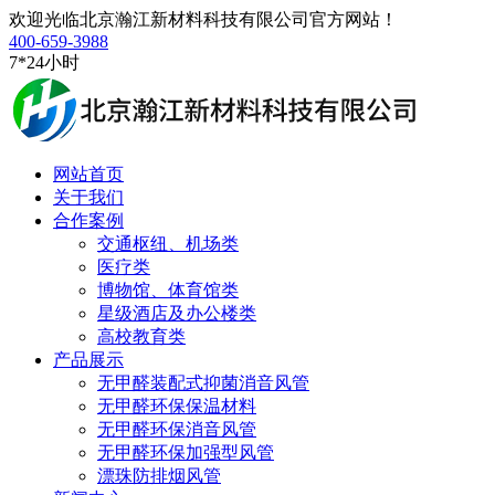
欢迎光临北京瀚江新材料科技有限公司官方网站！
400-659-3988
7*24小时
网站首页
关于我们
合作案例
交通枢纽、机场类
医疗类
博物馆、体育馆类
星级酒店及办公楼类
高校教育类
产品展示
无甲醛装配式抑菌消音风管
无甲醛环保保温材料
无甲醛环保消音风管
无甲醛环保加强型风管
漂珠防排烟风管