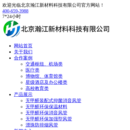
欢迎光临北京瀚江新材料科技有限公司官方网站！
400-659-3988
7*24小时
网站首页
关于我们
合作案例
交通枢纽、机场类
医疗类
博物馆、体育馆类
星级酒店及办公楼类
高校教育类
产品展示
无甲醛装配式抑菌消音风管
无甲醛环保保温材料
无甲醛环保消音风管
无甲醛环保加强型风管
漂珠防排烟风管