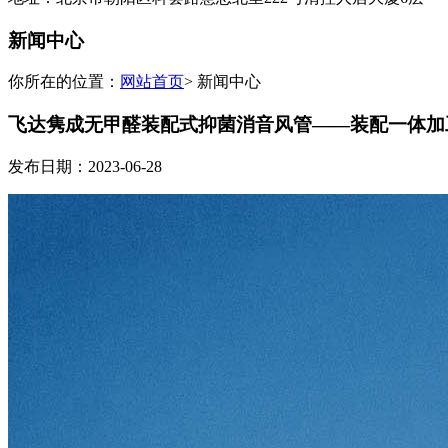
新闻中心
你所在的位置：
网站首页
> 新闻中心
飞达隽成无甲醛装配式抑菌消音风管——装配一体加
发布日期：2023-06-28