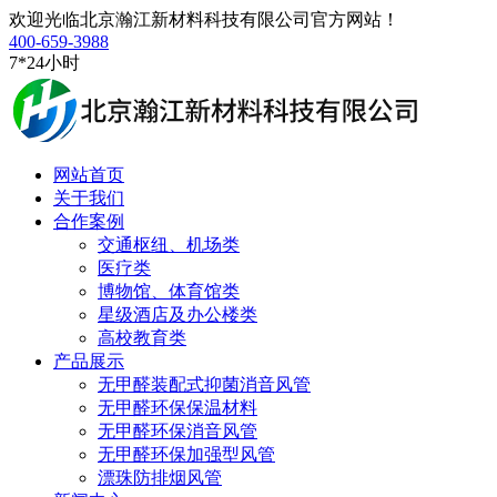
欢迎光临北京瀚江新材料科技有限公司官方网站！
400-659-3988
7*24小时
网站首页
关于我们
合作案例
交通枢纽、机场类
医疗类
博物馆、体育馆类
星级酒店及办公楼类
高校教育类
产品展示
无甲醛装配式抑菌消音风管
无甲醛环保保温材料
无甲醛环保消音风管
无甲醛环保加强型风管
漂珠防排烟风管