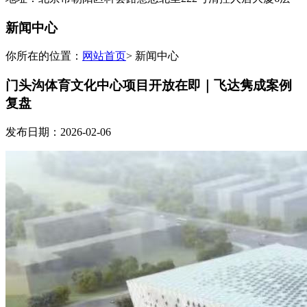
新闻中心
你所在的位置：
网站首页
> 新闻中心
门头沟体育文化中心项目开放在即｜飞达隽成案例
复盘
发布日期：2026-02-06