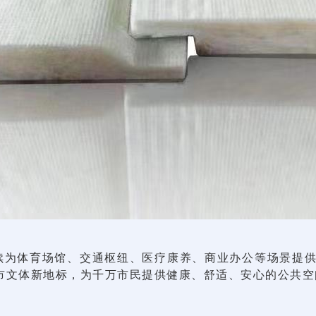
为体育场馆、交通枢纽、医疗康养、商业办公等场景提供
市文体新地标，为千万市民提供健康、舒适、安心的公共空