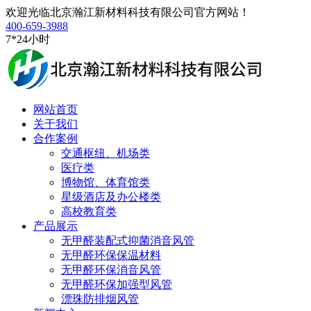
欢迎光临北京瀚江新材料科技有限公司官方网站！
400-659-3988
7*24小时
网站首页
关于我们
合作案例
交通枢纽、机场类
医疗类
博物馆、体育馆类
星级酒店及办公楼类
高校教育类
产品展示
无甲醛装配式抑菌消音风管
无甲醛环保保温材料
无甲醛环保消音风管
无甲醛环保加强型风管
漂珠防排烟风管