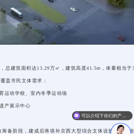
，总建筑面积达13.29万㎡，建筑高度41.5m，体量相当
景覆盖市民文体需求：
体育运动学校、室内冬季运动场
化遗产展示中心
可以介绍下你们的产品么
你们是怎么收费的呢
放筹备阶段，建成后将填补京西大型综合文体设施空白，