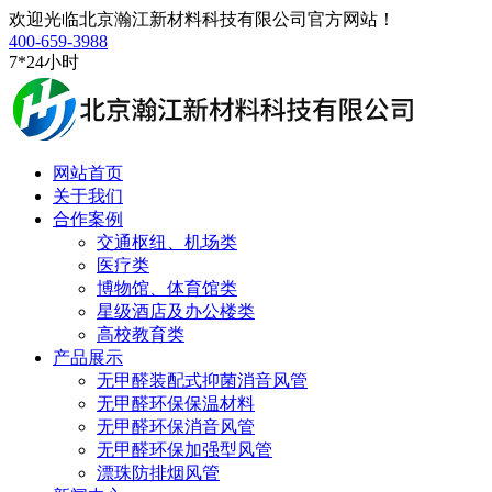
欢迎光临北京瀚江新材料科技有限公司官方网站！
400-659-3988
7*24小时
网站首页
关于我们
合作案例
交通枢纽、机场类
医疗类
博物馆、体育馆类
星级酒店及办公楼类
高校教育类
产品展示
无甲醛装配式抑菌消音风管
无甲醛环保保温材料
无甲醛环保消音风管
无甲醛环保加强型风管
漂珠防排烟风管