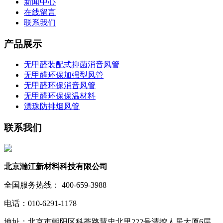
新闻中心
在线留言
联系我们
产品展示
无甲醛装配式抑菌消音风管
无甲醛环保加强型风管
无甲醛环保消音风管
无甲醛环保保温材料
漂珠防排烟风管
联系我们
北京瀚江新材料科技有限公司
全国服务热线： 400-659-3988
电话：010-6291-1178
地址：北京市朝阳区科荟路慧忠北里222号清控人居大厦6层