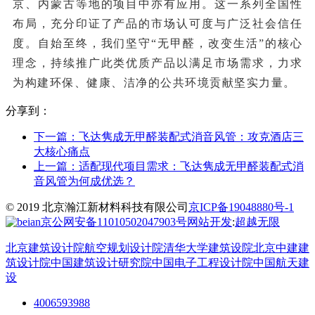
京、内蒙古等地的项目中亦有应用。这一系列全国性
布局，充分印证了产品的市场认可度与广泛社会信任
度。自始至终，我们坚守“无甲醛，改变生活”的核心
理念，持续推广此类优质产品以满足市场需求，力求
为构建环保、健康、洁净的公共环境贡献坚实力量。
分享到：
下一篇：
飞达隽成无甲醛装配式消音风管：攻克酒店三
大核心痛点
上一篇：
适配现代项目需求：飞达隽成无甲醛装配式消
音风管为何成优选？
© 2019 北京瀚江新材料科技有限公司
京ICP备19048880号-1
京公网安备11010502047903号
网站开发
:
超越无限
北京建筑设计院
航空规划设计院
清华大学建筑设院
北京中建建
筑设计院
中国建筑设计研究院
中国电子工程设计院
中国航天建
设
4006593988