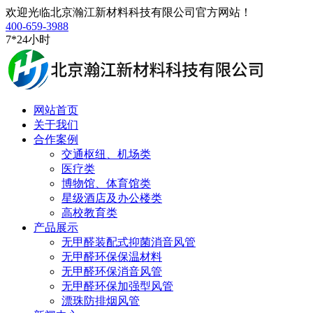
欢迎光临北京瀚江新材料科技有限公司官方网站！
400-659-3988
7*24小时
网站首页
关于我们
合作案例
交通枢纽、机场类
医疗类
博物馆、体育馆类
星级酒店及办公楼类
高校教育类
产品展示
无甲醛装配式抑菌消音风管
无甲醛环保保温材料
无甲醛环保消音风管
无甲醛环保加强型风管
漂珠防排烟风管