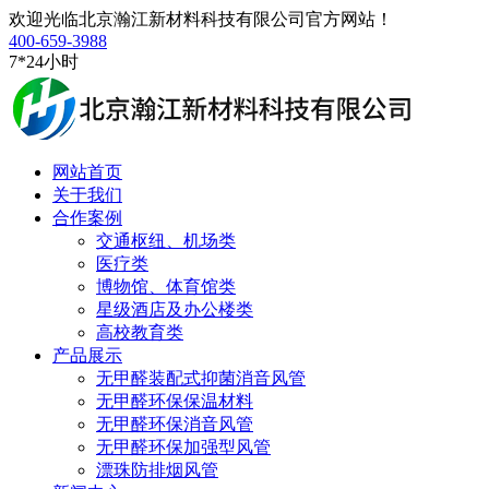
欢迎光临北京瀚江新材料科技有限公司官方网站！
400-659-3988
7*24小时
网站首页
关于我们
合作案例
交通枢纽、机场类
医疗类
博物馆、体育馆类
星级酒店及办公楼类
高校教育类
产品展示
无甲醛装配式抑菌消音风管
无甲醛环保保温材料
无甲醛环保消音风管
无甲醛环保加强型风管
漂珠防排烟风管